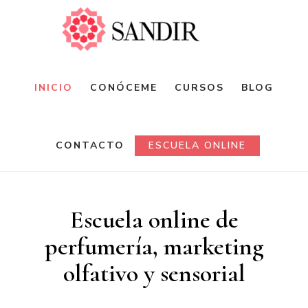
Saltar
al
contenido
principal
INICIO
CONÓCEME
CURSOS
BLOG
CONTACTO
ESCUELA ONLINE
Escuela online de
perfumería, marketing
olfativo y sensorial